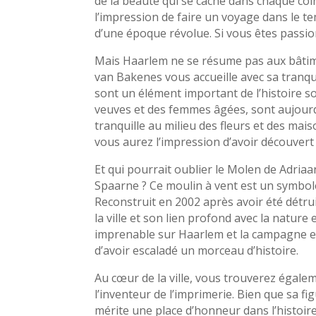
de la beauté qui se cache dans chaque coi
l’impression de faire un voyage dans le t
d’une époque révolue. Si vous êtes passion
Mais Haarlem ne se résume pas aux bâtime
van Bakenes vous accueille avec sa tranquil
sont un élément important de l’histoire so
veuves et des femmes âgées, sont aujourd
tranquille au milieu des fleurs et des mais
vous aurez l’impression d’avoir découvert
Et qui pourrait oublier le Molen de Adriaan
Spaarne ? Ce moulin à vent est un symbole 
Reconstruit en 2002 après avoir été détrui
la ville et son lien profond avec la natur
imprenable sur Haarlem et la campagne e
d’avoir escaladé un morceau d’histoire.
Au cœur de la ville, vous trouverez égal
l’inventeur de l’imprimerie. Bien que sa fi
mérite une place d’honneur dans l’histoire