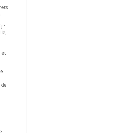
rets
.
fje
lle,
 et
re
e de
us