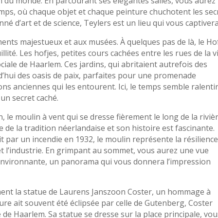
n du monde. En parcourant ses élégantes salles, vous aurez
emps, où chaque objet et chaque peinture chuchotent les sec
né d’art et de science, Teylers est un lieu qui vous captivera
nts majestueux et aux musées. À quelques pas de là, le Ho
lité. Les hofjes, petites cours cachées entre les rues de la vi
ciale de Haarlem. Ces jardins, qui abritaient autrefois des
’hui des oasis de paix, parfaites pour une promenade
ons anciennes qui les entourent. Ici, le temps semble ralentir
 un secret caché.
, le moulin à vent qui se dresse fièrement le long de la riviè
de la tradition néerlandaise et son histoire est fascinante.
t par un incendie en 1932, le moulin représente la résilienc
e et l’industrie. En grimpant au sommet, vous aurez une vue
nvironnante, un panorama qui vous donnera l’impression
ement la statue de Laurens Janszoon Coster, un hommage à
gure ait souvent été éclipsée par celle de Gutenberg, Coster
 de Haarlem. Sa statue se dresse sur la place principale, vo