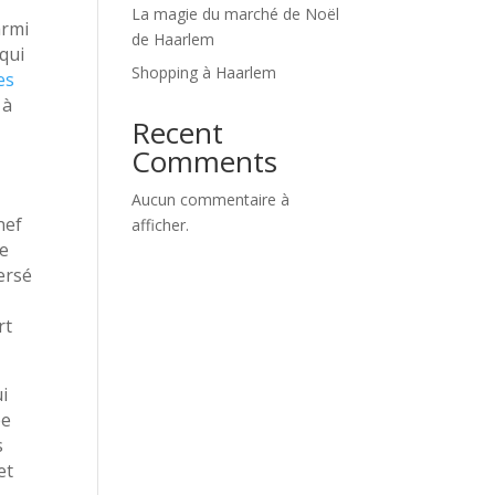
La magie du marché de Noël
armi
de Haarlem
qui
Shopping à Haarlem
es
 à
Recent
Comments
Aucun commentaire à
nef
afficher.
he
versé
rt
i
ée
s
et