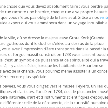
 y a une chose que vous devez absolument faire : vous perdre p
e rue raconte une histoire, chaque rue a sa propre beauté 
t que vous n’êtes pas obligé de le faire seul. Grâce à nos
visit
n guide expert qui vous emmènera dans un voyage inoubliable
 la ville, où se dresse la majestueuse Grote Kerk (Grande
ure gothique, dont le clocher s’élève au-dessus de la place
 vous avez l’impression d’être transporté dans le passé : la 
 murs et l’orgue massif construit en 1738 vous laissent bouc
e, c’est un symbole de puissance et de spiritualité qui a tra
s là, il y a des siècles, lorsque les habitants de Haarlem se
ous avez de la chance, vous pourrez même assister à un conce
 Kerk encore plus spéciale.
 pavées, vous vous dirigez vers le musée Teylers, un lieu qu
ifiques et d’artistes. Fondé en 1784, c’est le plus ancien mus
stoire naturelle, d’art et d’instruments scientifiques d’époque
 différente : celle de la découverte, de la curiosité humaine 