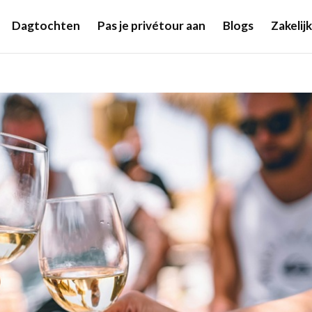
Dagtochten
Pas je privétour aan
Blogs
Zakeli