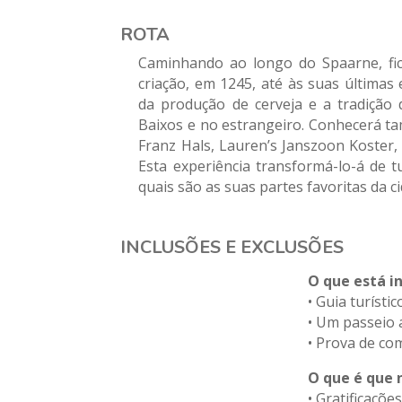
ROTA
Caminhando ao longo do Spaarne, fic
criação, em 1245, até às suas últimas e
da produção de cerveja e a tradição
Baixos e no estrangeiro. Conhecerá t
Franz Hals, Lauren’s Janszoon Koster,
Esta experiência transformá-lo-á de t
quais são as suas partes favoritas da c
INCLUSÕES E EXCLUSÕES
O que está i
•
Guia turístico
•
Um passeio a
•
Prova de com
O que é que 
•
Gratificações