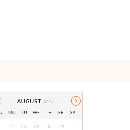
AUGUST
2026
U
MO
TU
WE
TH
FR
SA
6
27
28
29
30
31
1