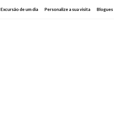
Excursão de um dia
Personalize a sua visita
Blogues
privada a pé a