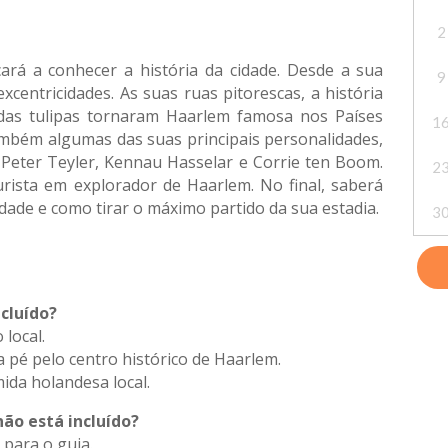
2
ará a conhecer a história da cidade. Desde a sua
9
xcentricidades. As suas ruas pitorescas, a história
 das tulipas tornaram Haarlem famosa nos Países
1
ambém algumas das suas principais personalidades,
 Peter Teyler, Kennau Hasselar e Corrie ten Boom.
2
urista em explorador de Haarlem. No final, saberá
idade e como tirar o máximo partido da sua estadia.
3
ncluído?
 local.
 pé pelo centro histórico de Haarlem.
ida holandesa local.
não está incluído?
 para o guia.