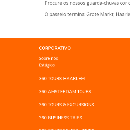
Procure os nossos guarda-chuvas cor 
O passeio termina: Grote Markt, Haarl
CORPORATIVO
Sobre nós
Estágios
360 TOURS HAARLEM
360 AMSTERDAM TOURS
360 TOURS & EXCURSIONS
360 BUSINESS TRIPS