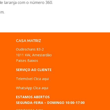
de laranja com o número 360.
em.
CASA MATRIZ
Oudeschans 83-2
1011 KW, Amesterdão
Países Baixos
SERVIÇO AO CLIENTE
Telemóvel
Clica aqui
WhatsApp
Clica aqui
ESTAMOS ABERTOS
SEGUNDA-FEIRA – DOMINGO 10:00-17:00