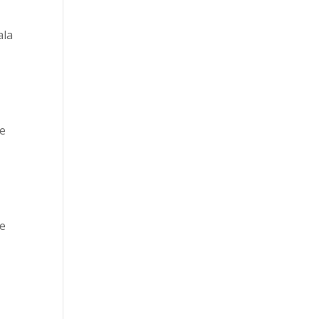
ala
le
te