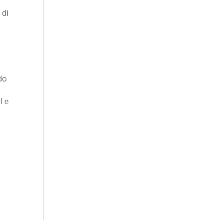
 di
do
l e