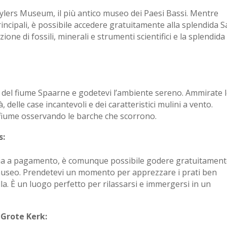
eylers Museum, il più antico museo dei Paesi Bassi. Mentre
ncipali, è possibile accedere gratuitamente alla splendida S
ione di fossili, minerali e strumenti scientifici e la splendida
 del fiume Spaarne e godetevi l’ambiente sereno. Ammirate 
à, delle case incantevoli e dei caratteristici mulini a vento.
al fiume osservando le barche che scorrono.
s:
sia a pagamento, è comunque possibile godere gratuitamen
l museo. Prendetevi un momento per apprezzare i prati ben
uilla. È un luogo perfetto per rilassarsi e immergersi in un
 Grote Kerk: