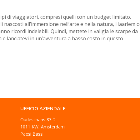
 tipi di viaggiatori, compresi quelli con un budget limitato.
ili nascosti all’immersione nell’arte e nella natura, Haarlem o
ranno ricordi indelebili. Quindi, mettete in valigia le scarpe da
 e lanciatevi in un’avventura a basso costo in questo
UFFICIO AZIENDALE
Oudeschans 83-2
1011 KW, Amsterdam
Paesi Bassi